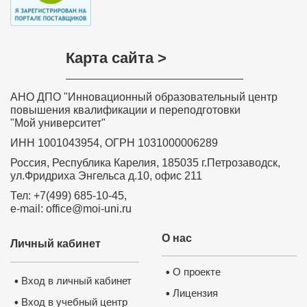
Карта сайта >
АНО ДПО "Инновационный образовательный центр
повышения квалификации и переподготовки
"Мой университет"
ИНН 1001043954, ОГРН 1031000006289
Россия, Республика Карелия, 185035 г.Петрозаводск,
ул.Фридриха Энгельса д.10, офис 211
№
Наименование
модуля
Тел: +7(499) 685-10-45,
1
Модуль 1.
Тема 
Государственная
поли
e-mail: office@moi-uni.ru
политика РФ в
насе
сфере занятости
населения.
Тема 
госуд
О нас
рынка
Личный кабинет
регио
Тема
поряд
О проекте
•
предо
Вход в личный кабинет
•
облас
Лицензия
•
Тема 
Вход в учебный центр
•
гаран