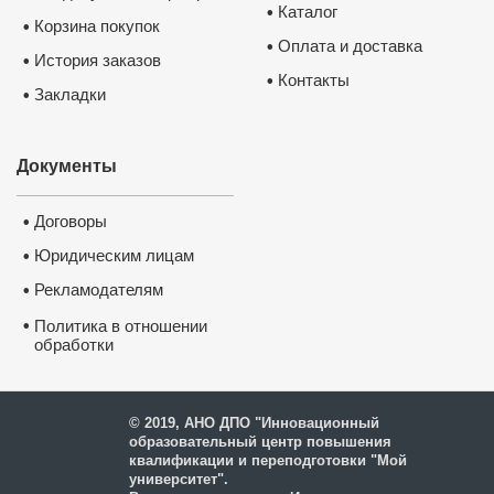
насел
Каталог
•
Корзина покупок
•
Тема 
Оплата и доставка
меха
•
рабо
История заказов
•
занят
собл
Контакты
•
стать
Закладки
•
Федер
№ 10
насел
Феде
Тема 
Документы
рабо
закон
Поря
адми
ответ
Договоры
•
нару
занят
Юридическим лицам
•
Тема 
госуд
рынка
Рекламодателям
•
регио
2
Модуль 2.
Тема
•
Политика в отношении
Организация,
пред
планирование и
госуд
обработки
контроль
соде
и защиты персональных
деятельности
работ
Центра занятости
подб
данных
населения.
работ
Тема 
веден
© 2019, АНО ДПО "Инновационный
госуд
образовательный центр повышения
занят
(физи
квалификации и переподготовки "Мой
рабо
университет".
Тема