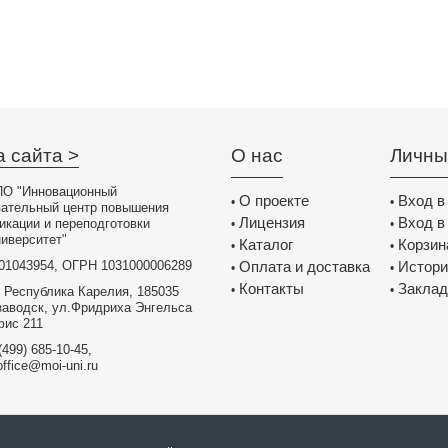
а сайта >
О нас
Личны
О "Инновационный
О проекте
Вход в
•
•
вательный центр повышения
Лицензия
Вход в
икации и переподготовки
•
•
иверситет"
Каталог
Корзин
•
•
01043954, ОГРН 1031000006289
Оплата и доставка
Истори
•
•
Контакты
Заклад
•
•
 Республика Карелия, 185035
заводск, ул.Фридриха Энгельса
фис 211
(499) 685-10-45,
office@moi-uni.ru