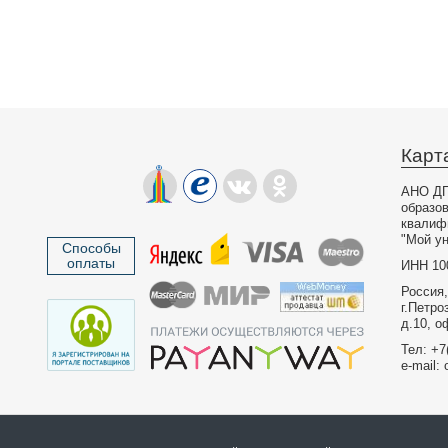
Карт
АНО ДП
образо
квалиф
"Мой ун
Способы
оплаты
ИНН 10
Россия,
г.Петро
д.10, о
Тел: +7
e-mail: 