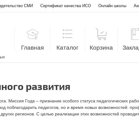
идетельство СМИ
Сертификат качества ИСО
Онлайн школы
Ак
Главная
Каталог
Корзина
Закла
лых
нного развития
ога. Миссия Года – признание особого статуса педагогических раб
повод поблагодарить педагогов, но и время новых возможностей: п
з других регионов. С целью реализации этих возможностей проводи