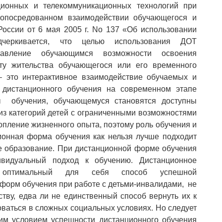
онных и телекоммуникационных технологий при
 опосредованном взаимодействии обучающегося и
России от 6 мая 2005 г. No 137 «Об использовании
одчеркивается, что целью использования ДОТ
тавление обучающимся возможности освоения
ту жительства обучающегося или его временного
– это интерактивное взаимодействие обучаемых и
 дистанционного обучения на современном этапе
ы обучения, обучающемуся становятся доступны
из категорий детей с ограниченными возможностями
опление жизненного опыта, поэтому роль обучения и
ионная форма обучения как нельзя лучше подходит
ое образование. При дистанционной форме обучения
ивидуальный подход к обучению. Дистанционное
и оптимальный для себя способ успешной
форм обучения при работе с детьми-инвалидами, не
тву, едва ли не единственный способ вернуть их к
ваться в сложных социальных условиях. Но следует
шим условием успешности дистанционного обучения