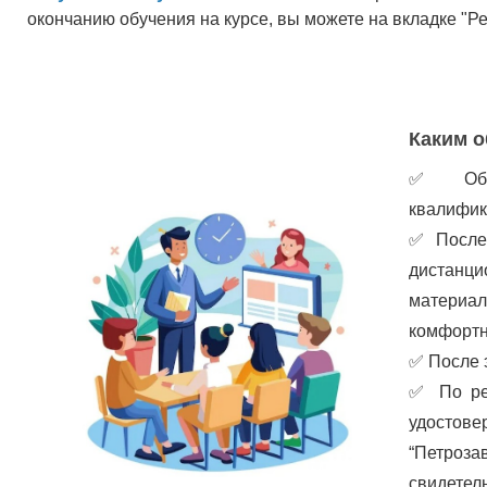
окончанию обучения на курсе, вы можете на вкладке "Р
Каким о
✅
Об
квалифик
✅
После
дистанц
материа
комфортн
✅
После 
✅
По ре
удостов
“Петроз
свидетел