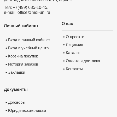
✅
Сведения вносятся в государств
реестр ФИС ФРДО
✅
Тел: +7(499) 685-10-45,
Данные о документе появляются
Госуслугах
✅
e-mail: office@moi-uni.ru
Легитимность выдаваемого доку
подтверждает лицензия, выданная
Министерством образования РФ.
П
лицензию
О нас
Личный кабинет
О проекте
•
Вход в личный кабинет
•
Лицензия
•
Вход в учебный центр
•
Каталог
•
Корзина покупок
•
Оплата и доставка
•
История заказов
•
Контакты
•
Закладки
•
Нажмите на изображение, чтобы 
Документы
документ
Договоры
•
Юридическим лицам
•