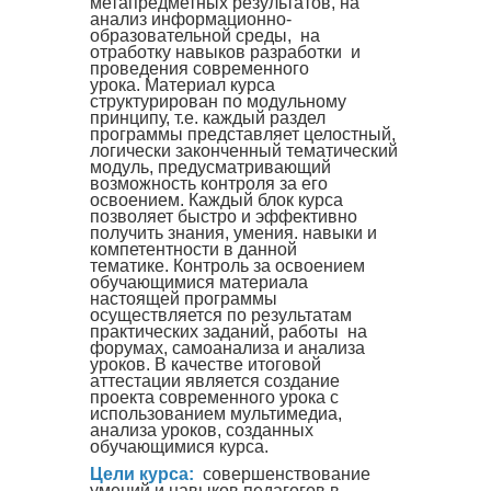
метапредметных результатов, на
анализ информационно-
образовательной среды, на
отработку навыков разработки и
проведения современного
урока. Материал курса
структурирован по модульному
принципу, т.е. каждый раздел
программы представляет целостный,
логически законченный тематический
модуль, предусматривающий
возможность контроля за его
освоением. Каждый блок курса
позволяет быстро и эффективно
получить знания, умения. навыки и
компетентности в данной
тематике. Контроль за освоением
обучающимися материала
настоящей программы
осуществляется по результатам
практических заданий, работы на
форумах, самоанализа и анализа
уроков. В качестве итоговой
аттестации является создание
проекта современного урока с
использованием мультимедиа,
анализа уроков, созданных
обучающимися курса.
Цели курса:
совершенствование
умений и навыков педагогов в