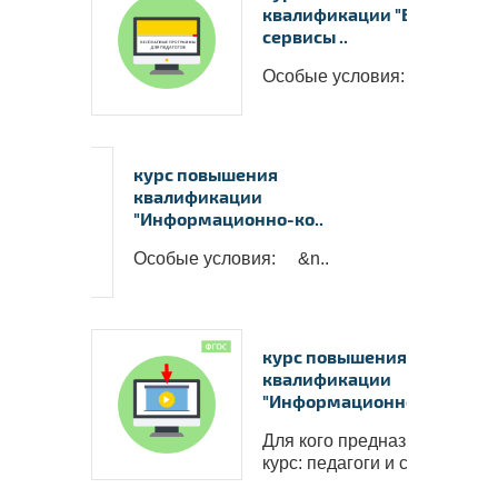
квалификации "Базовые
сервисы ..
Особые условия: ..
курс повышения
Ваши в
квалификации
✅
Пол
"Информационно-ко..
работо
Особые условия: &n..
✅
Вы с
пакете 
✅
В 
пополни
курс повышения
квалификации
надпроф
"Информационно-ко..
Для кого предназначен
курс: педагоги и спец..