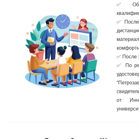
✅
Об
квалифик
✅
После
дистанц
материа
комфортн
✅
После 
✅
По ре
удостов
“Петроз
свидетел
от Инно
универси