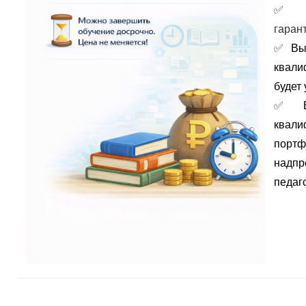
гаран
✅
Вы
квали
будет 
✅
портф
надпр
педаго