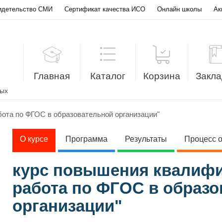
идетельство СМИ
Сертификат качества ИСО
Онлайн школы
Ак
Главная
Каталог
Корзина
Закла
лых
ота по ФГОС в образовательной организации"
О курсе
Программа
Результаты
Процесс 
курс повышения квалифи
работа по ФГОС в образ
организации"