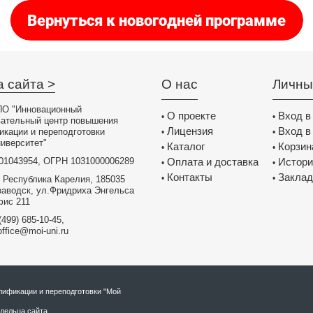
а сайта >
О нас
Личны
О "Инновационный
О проекте
Вход в
•
•
вательный центр повышения
Лицензия
Вход в
икации и переподготовки
•
•
иверситет"
Каталог
Корзин
•
•
01043954, ОГРН 1031000006289
Оплата и доставка
Истори
•
•
Контакты
Заклад
•
•
 Республика Карелия, 185035
заводск, ул.Фридриха Энгельса
фис 211
(499) 685-10-45,
office@moi-uni.ru
ификации и переподготовки "Мой
дельца сайта.