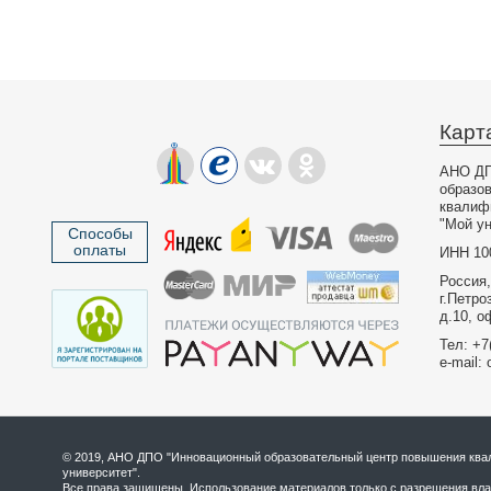
Карт
АНО ДП
образо
квалиф
"Мой ун
Способы
оплаты
ИНН 10
Россия,
г.Петро
д.10, о
Тел: +7
e-mail: 
© 2019, АНО ДПО "Инновационный образовательный центр повышения квал
университет".
Все права защищены. Использование материалов только с разрешения вла