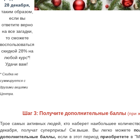
28 декабря,
таким образом,
если вы
ответите верно
на все загадки,
то сможете
воспользоваться
скидкой 28% на
любой курс*!
Удачи вам!
* Скидка не
суммируется с
другими акциями
Центра.
Шаг 3: Получите дополнительные баллы
(при 
Трое самых активных людей, кто наберет наибольшее количество
декабря, получат суперпризы! См.выше. Вы легко можете
по
дополнительные баллы,
если в этот период
приобретете
в "М