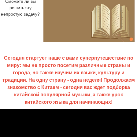
Сможете ли вы
решить эту
непростую задачу?
Сегодня стартует наше с вами суперпутешествие по
миру: мы не просто посетим различные страны и
города, но также изучим их языки, культуру и
традиции. На одну страну - одна неделя! Продолжаем
знакомство с Китаем - сегодня вас ждет подборка
китайской популярной музыки, а также урок
китайского языка для начинающих
!