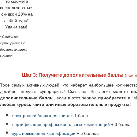
то сможете
воспользоваться
скидкой 28% на
любой курс*!
Удачи вам!
* Скидка не
суммируется с
другими акциями
Центра.
Шаг 3: Получите дополнительные баллы
(при 
Трое самых активных людей, кто наберет наибольшее количество
декабря, получат суперпризы! См.выше. Вы легко можете
по
дополнительные баллы,
если в этот период
приобретете
в "М
любые курсы, книги или иные образовательные продукты:
электронная/печатная книга
+ 1 балл
сертификация профессиональных компетенций
+ 3 балла
курс повышения квалификации
+ 5 баллов