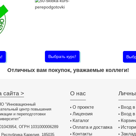
Выбрать курс!
ы!
Выбр
Отличных вам покупок, уважаемые коллеги!
а сайта >
О нас
Личны
О "Инновационный
О проекте
Вход в
•
•
вательный центр повышения
Лицензия
Вход в
икации и переподготовки
•
•
иверситет"
Каталог
Корзин
•
•
01043954, ОГРН 1031000006289
Оплата и доставка
Истори
•
•
Контакты
Заклад
•
•
 Республика Карелия, 185035