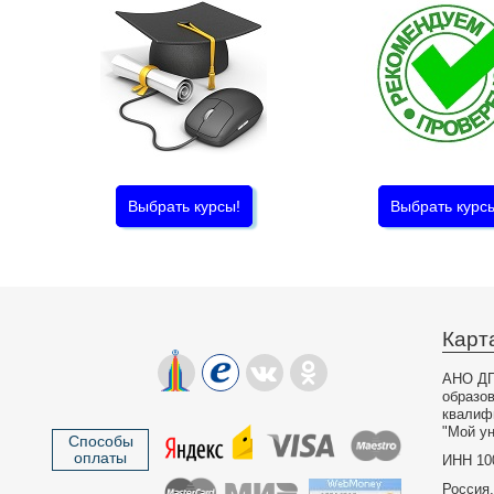
Выбрать курсы!
Выбрать курс
Карт
АНО ДП
образо
квалиф
"Мой ун
Способы
оплаты
ИНН 10
Россия,