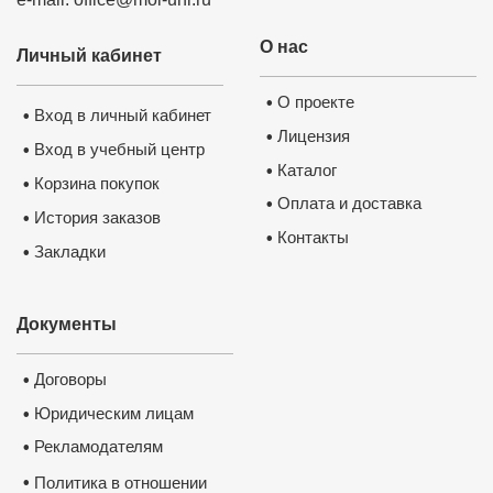
О нас
Личный кабинет
О проекте
•
Вход в личный кабинет
•
Лицензия
•
Вход в учебный центр
•
Каталог
•
Корзина покупок
•
Оплата и доставка
•
История заказов
•
Контакты
•
Закладки
•
Документы
Договоры
•
Юридическим лицам
•
Программа курса:
Модуль 1.
Государственная полит
Рекламодателям
•
Тема 1. Государственная политика
Тема 2. Стратегия развития образ
«Об образовании в РФ».
•
Политика в отношении
Тема 3. Приоритетные национальн