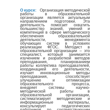
О курсе:
Организация методической
работы в образовательной
организации является актуальным
направлением подготовки. Эта
деятельность помогает охватить
большинство знаний, умений и
компетенций в сфере методического
обеспечения образовательной
Продолжительность обучения:
месяцев
обучения).
деятельности, менеджмента
Требования к уровню образо
обучающих систем в условиях
допускаются лица, имеющие высше
реализации ФГОС. Методист в
образовательной организации – это
специалист, который занимается
изучением и разработкой методов
преподавания, планированием
работы коллектива преподавателей,
координацией его деятельности,
изучает инновационные методы
преподавания, способствует
улучшению и оптимизации
образовательного процесса,
внедряет системы научно-
методической работы в
образовательной организации,
систематизирует методические и
информационные материалы,
консультирует педагогических
работников по соответствующим