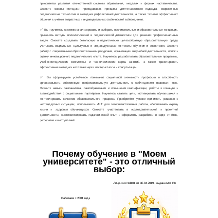
✅
По
работод
получае
✅
Вы
подготов
Почему обучение в "Моем
университете" - это отличный
выбор: