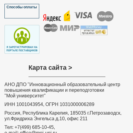
Каким
Способы оплаты
✅
Обу
проходи
✅
Посл
обучени
для Ва
✅
Посл
✅
По 
перепо
Карта сайта >
универ
от Инно
АНО ДПО "Инновационный образовательный центр
повышения квалификации и переподготовки
"Мой университет"
ИНН 1001043954, ОГРН 1031000006289
Россия, Республика Карелия, 185035 г.Петрозаводск,
ул.Фридриха Энгельса д.10, офис 211
Тел: +7(499) 685-10-45,
e-mail: office@moi-uni.ru