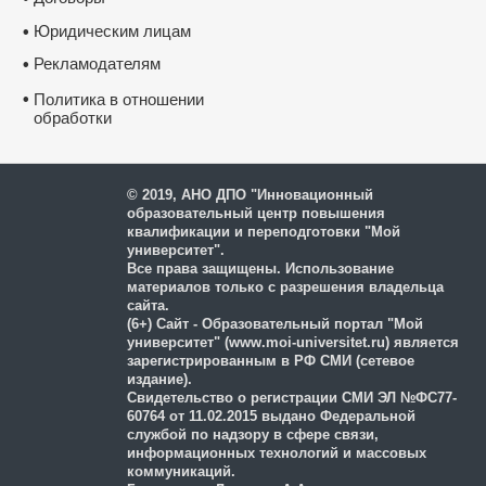
Юридическим лицам
•
Диплом о профессиональной
переподготовке ФГБОУ ВО
“Петрозаводский государстве
Рекламодателям
•
университет”
✅
Сведения вносятся в государств
реестр ФИС ФРДО
•
Политика в отношении
✅
Данные о документе появляются
Госуслугах
обработки
✅
Легитимность выдаваемого доку
и защиты персональных
подтверждает лицензия, выданная
Министерством образования РФ.
П
данных
лицензию
© 2019, АНО ДПО "Инновационный
образовательный центр повышения
квалификации и переподготовки "Мой
университет".
Все права защищены. Использование
материалов только с разрешения владельца
сайта.
(6+) Сайт - Образовательный портал "Мой
университет" (www.moi-universitet.ru) является
зарегистрированным в РФ СМИ (сетевое
издание).
Свидетельство о регистрации СМИ ЭЛ №ФС77-
60764 от 11.02.2015 выдано Федеральной
Нажмите на изображение, чтобы
службой по надзору в сфере связи,
документ
информационных технологий и массовых
коммуникаций.