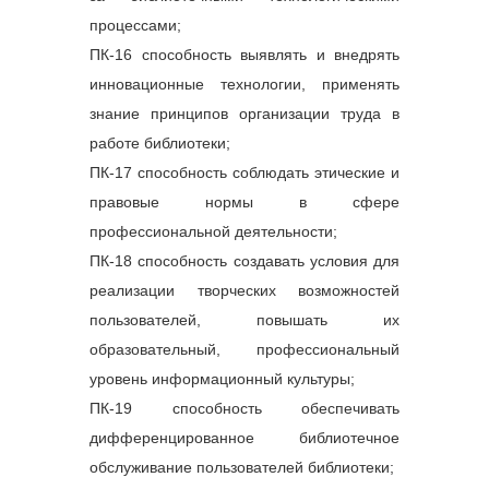
4 
Модуль 4. 
Основы 
управления персоналом
процессами;
5
Модуль 5.
 Стратегическое 
ПК-16 способность выявлять и внедрять
управление персоналом 
организации
инновационные технологии, применять
6
Модуль 6.
 Обеспечение 
знание принципов организации труда в
персоналом. Методы и 
критерии подбора 
работе библиотеки;
персонала.
ПК-17 способность соблюдать этические и
7
Модуль 7.
 Адаптация 
правовые нормы в сфере
персонала
профессиональной деятельности;
8
Модуль 8.
 Обучение и 
ПК-18 способность создавать условия для
развитие персонала
реализации творческих возможностей
пользователей, повышать их
образовательный, профессиональный
уровень информационный культуры;
ПК-19 способность обеспечивать
дифференцированное библиотечное
обслуживание пользователей библиотеки;