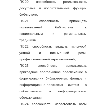
ПК-20 способность реализовывать
9
Модуль 9.
 Оценка и 
досуговые и воспитательные функции
аттестация персонала
библиотеки;
ПК-21 способность приобщать
10
Модуль 10.
 Система 
пользователей библиотеки к
мотивации персонала на 
основе KPI
национальным и региональным
11
Модуль 11.
традициям;
Конфликтология
ПК-22 способность владеть культурой
12
Модуль 12.
 Коучинг в 
системе развития и 
устной и письменной речи,
обучения персонала
профессиональной терминологией;
13
Модуль 13.
 Современные 
проблемы управления 
ПК-23 способность использовать
персоналом
прикладное программное обеспечение в
формировании библиотечных фондов и
информационно-поисковых систем, в
библиотечном и информационном
14
Модуль 14.
обслуживании;
Самоменеджмент
15
Модуль 15.
ПК-24 способность использовать базы