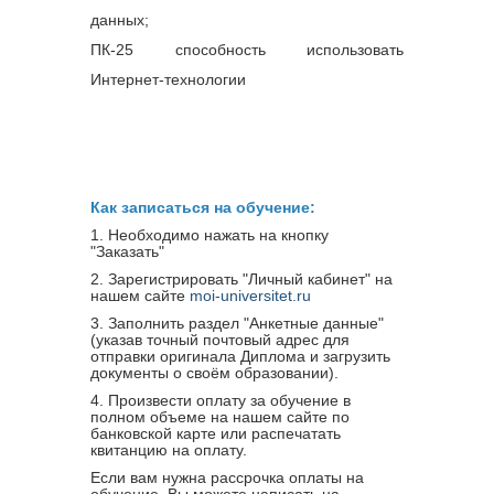
Инновационный 
данных;
менеджмент в управлении 
персоналом
ПК-25 способность использовать
Интернет-технологии
16
Модуль 16.
 Деловые 
коммуникации
Итоговая аттестация 
Итого
Как записаться на обучение:
1. Необходимо нажать на кнопку
"Заказать"
2. Зарегистрировать "Личный кабинет" на
нашем сайте
moi-universitet.ru
3. Заполнить раздел "Анкетные данные"
(указав точный почтовый адрес для
отправки оригинала Диплома и загрузить
документы о своём образовании).
4. Произвести оплату за обучение в
полном объеме на нашем сайте по
банковской карте или распечатать
квитанцию на оплату.
Если вам нужна рассрочка оплаты на
обучение, Вы можете написать на