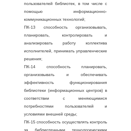
пользователей библиотек, в том числе с
помощью информационно-
коммуникационных технологий;
ПК-13 способность организовывать,
№
Наименование модуля
планировать, контролировать и
Модуль 1. 
Трудовое 
анализировать работу коллектива
законодательство и 
исполнителей, принимать управленческие
нормативные правовые 
акты, регулирующие 
решения;
деятельность в области 
ПК-14 способность планировать,
управления персоналом
организовывать и обеспечивать
2
Модуль 2. 
Основы общей 
психологии
эффективность функционирования
3
Модуль 3.
 Основы 
библиотеки (информационных центров) в
психодиагностики
соответствии с меняющимися
потребностями пользователей и
условиями внешней среды;
ПК-15 способность осуществлять контроль
за библиотечными технологическими