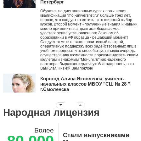
Петербург
Обучаясь на дистанционных курсах повышения
квалификации "moi-universitet.ru" больше трех лет,
первое, что следует отметить - это широкий выбор
курсов. Второй момент - полученные знания и навыки
можно применить на практике. Выдаваемое
удостоверение установленного Законом об
образовании в РФ образца - решающий момент!
Следует отметить также позитивный настрой,
оперативную поддержку всех задействованных лиц в
учебном процессе, что способствует в свою очередь
осуществлению возможности порекомендовать своим
коллегам и знакомым "Moi-uni.ru" как надежного
партнера. Выражаю сердечную благодарность, всех
Вам благ. Низкий Вам поклон!
Корогод Алина Яковлевна, учитель
начальных классов МБОУ "СШ № 28 "
г.Смоленска
Дорогой Мой университет! Я с тобой с ноября 2010
года. Это ты мне первым рассказал про АМО и я их
стала внедрять в работу, вводя в ступор коллег. За
Народная лицензия
эти годы нашей дружбы ты давал мне креативные
идеи, заставлял думать, двигаться дальше
нестандартными путями! Дальнейшего тебе
развития! Пусть все больше небезразличных
Более
учителей объединяет крыша твоего университета!!!
Стали выпускниками
80 000
Суханова Светлана Вячеславовна,