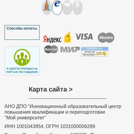
«Наполним красками обучение». Своим коллегам я
порекомендовала Ваш сайт не только педагогам
колледжа, но и педагогам края, так кА на базе нашего
колледжа проходил Фестиваль педагогических идей.
Спасибо!!!
Мазулёва Ольга Ивановна, учитель
Способы оплаты
математики МОУ “Петропавловская
основная общеобразовательная школа”
Краснозерского района Новосибирской
области
Хочу выразить слова благодарности всем, кто
участвовал в разработке дистанционного курса
обучения «Обучение детей с задержкой психического
развития в соответствии с требованиями ФГОС»,
особенно преподавателю курса Ольге Николаевне
Соколовой. Занятия были насыщенные и
интересные. Знания, полученные на курсе, навыки и
умения значимы, актуальны, практически применимы,
Карта сайта >
необходимы в повседневной преподавательской
деятельности. Вся информация, полученная на
Вашем курсе, будет очень полезна в моей
дальнейшей деятельности. Я с уверенностью могу
АНО ДПО "Инновационный образовательный центр
сказать, что все знания и теоретические навыки,
представленные в этом курсе, будут применяться
повышения квалификации и переподготовки
мной на практике в полном объеме. Я буду рада
"Мой университет"
принять участие в новых курсах, которые вы будете
проводить.
ИНН 1001043954, ОГРН 1031000006289
Забелина Ирина Рашитовна,