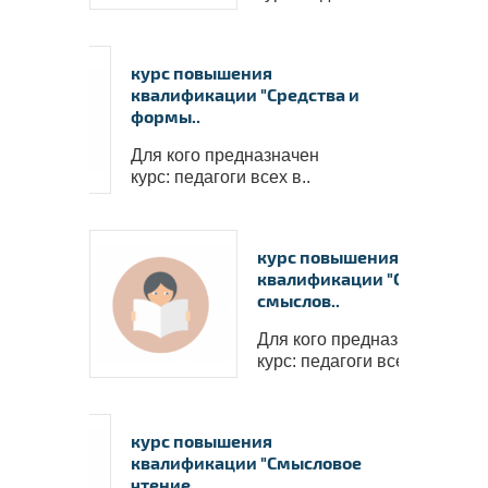
✅
Пол
работо
✅
Вы с
курс повышения
пакете 
квалификации "Средства и
формы..
✅
В 
пополни
Для кого предназначен
надпроф
курс: педагоги всех в..
курс повышения
квалификации "Обучение
смыслов..
Для кого предназначен
курс: педагоги всех ..
курс повышения
квалификации "Смысловое
чтение..