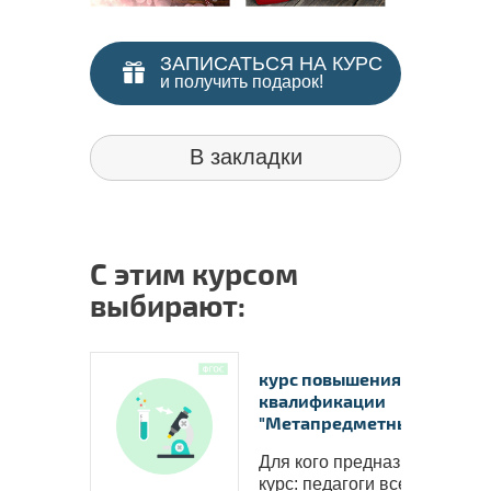
ЗАПИСАТЬСЯ НА КУРС
и получить подарок!
В закладки
С этим курсом
выбирают:
курс повышения
квалификации
"Метапредметный у..
Ваши в
Для кого предназначен
курс: педагоги всех в..