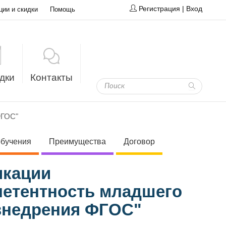
Регистрация
|
Вход
ции и скидки
Помощь
дки
Контакты
ФГОС"
обучения
Преимущества
Договор
икации
етентность младшего
 внедрения ФГОС"