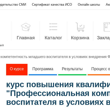
идетельство СМИ
Сертификат качества ИСО
Онлайн школы
Ак
Главная
Каталог
Корзина
Закла
лых
компетентность младшего воспитателя в условиях внедрения 
О курсе
Программа
Результаты
Процесс 
курс повышения квалиф
"Профессиональная комп
воспитателя в условиях