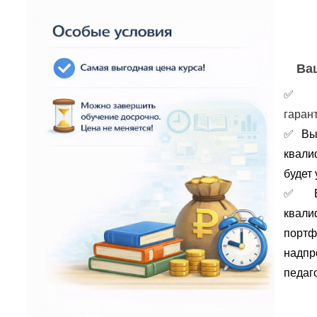
Ва
гаран
✅
Вы
квали
будет 
✅
портф
надпр
педаго