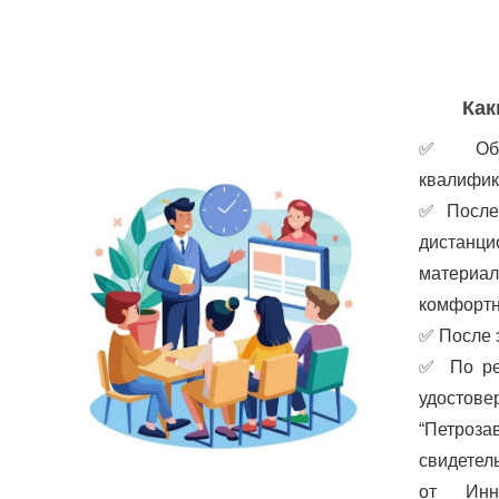
Как
✅
Об
квалифик
✅
После
дистанц
материа
комфортн
✅
После 
✅
По ре
удостов
“Петроз
свидетел
от Инно