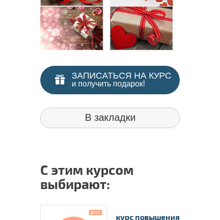
пакете 
✅
В 
пополни
надпроф
ЗАПИСАТЬСЯ НА КУРС
и получить подарок!
В закладки
С этим курсом
выбирают:
курс повышения