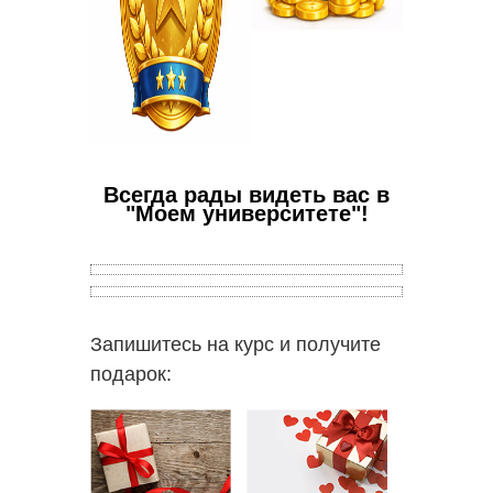
Всегда рады видеть вас в
"Моем университете"!
Запишитесь на курс и получите
Ваши в
подарок:
✅
Пол
работо
✅
Вы с