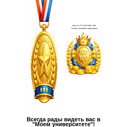
Ваши в
✅
Пол
работо
✅
Вы с
пакете 
✅
В 
Всегда рады видеть вас в
"Моем университете"!
пополни