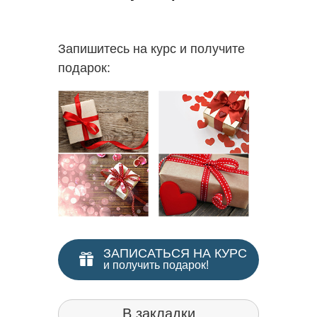
надпроф
Запишитесь на курс и получите
подарок:
ЗАПИСАТЬСЯ НА КУРС
и получить подарок!
В закладки