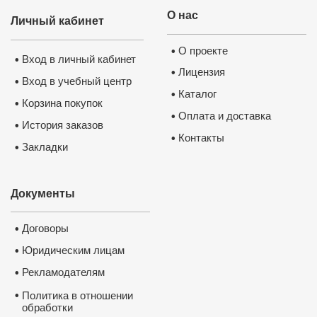
О нас
Личный кабинет
Каким
О проекте
•
Вход в личный кабинет
•
Лицензия
•
✅
Обу
Вход в учебный центр
•
Каталог
очень 
•
Корзина покупок
•
✅
Посл
Оплата и доставка
•
История заказов
•
обучен
Контакты
•
Закладки
для Ва
•
✅
Посл
✅
По р
Документы
о пов
госуд
Договоры
•
универ
Юридическим лицам
•
центра
Рекламодателям
•
•
Политика в отношении
обработки