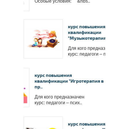
Особые условия: &nbs..
Каким
✅
Обу
очень 
курс повышения
квалификации
✅
Посл
"Музыкотерапия в ..
обучен
для Ва
Для кого предназначен
✅
Посл
курс: педагоги – псих..
✅
По р
о пов
курс повышения
госуд
квалификации "Игротерапия в
универ
пр..
центра
Для кого предназначен
курс: педагоги – псих..
курс повышения