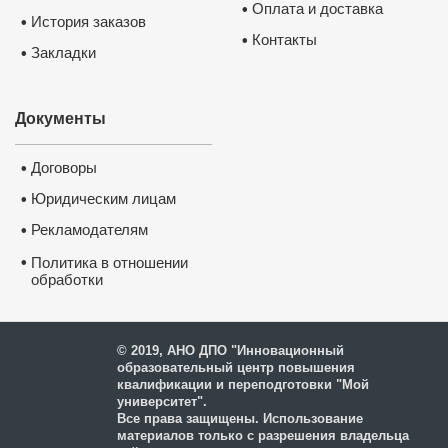
Оплата и доставка
•
История заказов
•
Партнеры
Вуз
а
федеральн
Контакты
•
Закладки
•
(Т
оп-50 лучших университетов
Документы
Договоры
•
Юридическим лицам
•
Рекламодателям
•
•
Политика в отношении
обработки
и защиты персональных
данных
© 2019, АНО ДПО "Инновационный
образовательный центр повышения
квалификации и переподготовки "Мой
университет".
Все права защищены. Использование
материалов только с разрешения владельца