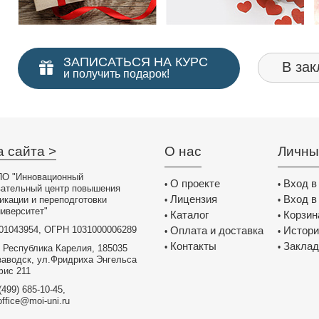
ЗАПИСАТЬСЯ НА КУРС
В зак
и получить подарок!
а сайта >
О нас
Личны
О "Инновационный
О проекте
Вход в
•
•
вательный центр повышения
Лицензия
Вход в
икации и переподготовки
•
•
иверситет"
Каталог
Корзин
•
•
01043954, ОГРН 1031000006289
Оплата и доставка
Истори
•
•
Контакты
Заклад
•
•
 Республика Карелия, 185035
заводск, ул.Фридриха Энгельса
фис 211
(499) 685-10-45,
office@moi-uni.ru