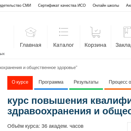
идетельство СМИ
Сертификат качества ИСО
Онлайн школы
Ак
Главная
Каталог
Корзина
Закла
лых
охранения и общественное здоровье"
О курсе
Программа
Результаты
Процесс 
курс повышения квалифи
здравоохранения и обще
Объём курса:
36 академ. часов