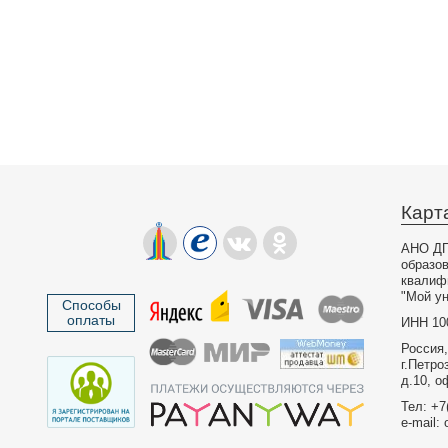
Карт
АНО ДП
образо
квалиф
"Мой ун
Способы
оплаты
ИНН 10
Россия,
г.Петро
д.10, о
Тел: +7
e-mail: 