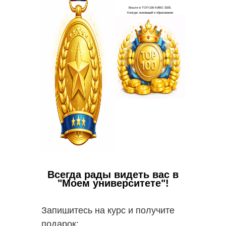
Ваши в
✅
Пол
работо
✅
Вы с
пакете 
✅
В 
пополни
надпроф
Всегда рады видеть вас в
"Моем университете"!
Запишитесь на курс и получите
подарок: