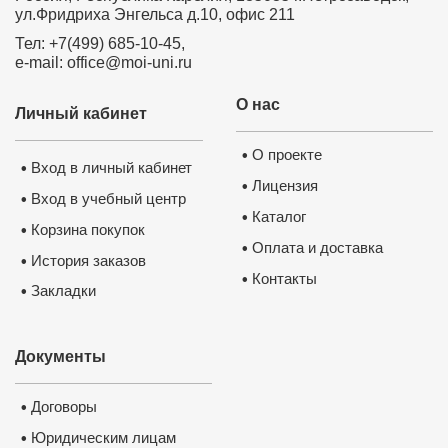
Министерством образования РФ.
П
лицензию
ул.Фридриха Энгельса д.10, офис 211
Тел: +7(499) 685-10-45,
e-mail: office@moi-uni.ru
О нас
Личный кабинет
О проекте
•
Вход в личный кабинет
•
Лицензия
•
Вход в учебный центр
•
Каталог
•
Корзина покупок
•
Оплата и доставка
•
История заказов
•
Нажмите на изображение, чтобы 
документ
Контакты
•
Закладки
•
Документы
Договоры
•
Юридическим лицам
•