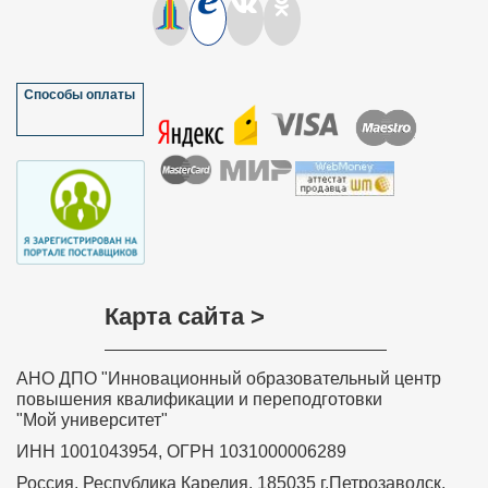
Способы оплаты
Карта сайта >
Удостоверение о повышении 
АНО ДПО "Инновационный образовательный центр
квалификации ФГБОУ ВО 
повышения квалификации и переподготовки
“Петрозаводский государствен
университет”
"Мой университет"
✅
Сведения вносятся в государств
реестр ФИС ФРДО
✅
Данные о документе появляются
ИНН 1001043954, ОГРН 1031000006289
Госуслугах
✅
Легитимность выдаваемого доку
подтверждает лицензия, выданная
Россия, Республика Карелия, 185035 г.Петрозаводск,