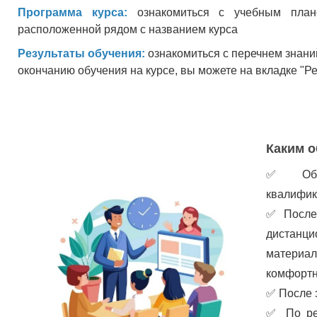
Программа курса:
ознакомиться с учебным план
расположенной рядом с названием курса
Результаты обучения:
ознакомиться с перечнем знани
окончанию обучения на курсе, вы можете на вкладке "Р
Каким о
✅
Об
квалифик
✅
После
дистанц
материа
комфортн
✅
После 
✅
По ре