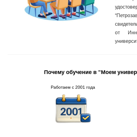
удостов
“Петроз
свидетел
от Инно
универси
Почему обучение в "Моем универ
Работаем с 2001 года