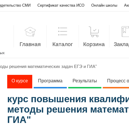
идетельство СМИ
Сертификат качества ИСО
Онлайн школы
Ак
Главная
Каталог
Корзина
Закла
лых
оды решения математических задач ЕГЭ и ГИА"
О курсе
Программа
Результаты
Процесс 
курс повышения квалифи
методы решения математи
ГИА"