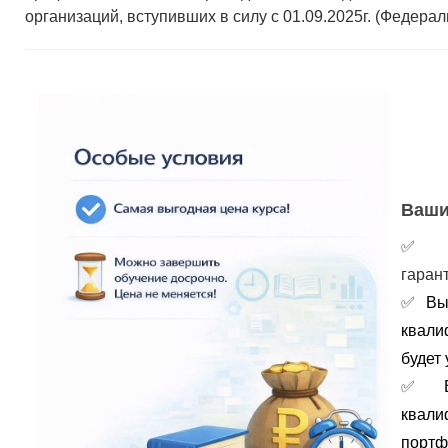
организаций, вступивших в силу с 01.09.2025г. (Федерал
Ваши
гаран
✅
Вы
квали
будет 
✅
портф