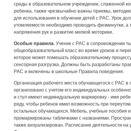
среды в образовательном учреждении, слаженной ко
ребенка, также чрезвычайно важны приемы, методик
для использования в обучении детей с РАС. Урок до
утомляемости необходимо проводить физминутки, а т
напряжения рук и развитие мелкой моторики.
Особые правила.
Ученик с РАС в сопровождении тью
общеобразовательный класс во время уроков и перей
которое может помешать образовательному процессу в
сенсорная разгрузка. Должны быть разработаны пра
РАС и включены в школьные Правила поведения.
Организация рабочего места обучающегося с РАС в
организовано с учетом его индивидуальных особенно
и стул имеют индивидуальную маркировку - имя ребе
ряду, чтобы ребенок имел возможность при переутом
остальных обучающихся. Мебель, учебные пособия и
промаркированы табличками с названиями. Простран
также визуализирован. Расписание деятельности на у